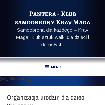
Przeskocz
do
Pantera - Klub
treści
samoobrony Krav Maga
Samoobrona dla każdego – Krav
Maga. Klub sztuk walki dla dzieci i
dorosłych.
MENU
[rev_slider urodziny]
Organizacja urodzin dla dzieci –