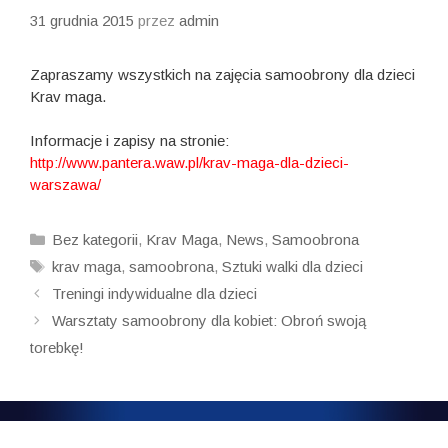
31 grudnia 2015
przez
admin
Zapraszamy wszystkich na zajęcia samoobrony dla dzieci
Krav maga.
Informacje i zapisy na stronie:
http://www.pantera.waw.pl/krav-maga-dla-dzieci-
warszawa/
Kategorie
Bez kategorii
,
Krav Maga
,
News
,
Samoobrona
Tagi
krav maga
,
samoobrona
,
Sztuki walki dla dzieci
Zobacz
Treningi indywidualne dla dzieci
wpisy
Warsztaty samoobrony dla kobiet: Obroń swoją
torebkę!